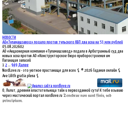
НОВОСТИ
АО«Туламашзавод» подало против тульского КБП два иска на 53 млн рублей
05.08.2026
0
2
АО «Акционерная компания «Туламашзавод» подала в Арбитражный суд два
новых иска против АО «Конструкторское бюро приборостроения им
Пагинация записей
1
2
…
949
Далее
NordLove.ru - это уютное пристанище для всех ⚸ © 2026 Гадания онлайн ⚸
Ave Lilith gratia plena ⚸
О, Лилит, древняя властительница тайн и первозданной сути! К тебе взываю
через мистический портал nordlove.ru 𝔗𝔢𝔫𝔢𝔟𝔯𝔞𝔢 𝔫𝔬𝔫 𝔰𝔲𝔫𝔱 𝔣𝔦𝔫𝔦𝔰, 𝔰𝔢𝔡
𝔭𝔯𝔦𝔫𝔠𝔦𝔭𝔦𝔲𝔪.