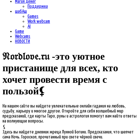
Магия денег
Поддержка
шабАш
Games
Work webcam
AI
Game
Webcams
НОВОСТИ
𝔑𝔬𝔯𝔡𝔩𝔬𝔳𝔢.𝔯𝔲 -это уютное
пристанище для всех, кто
хочет провести время с
пользой⚸
На нашем сайте вы найдете увлекательные онлайн гадания на любовь,
судьбу, карьеру и многое другое. Откройте для себя волшебный мир
предсказаний, где карты Таро, руны и астрология помогут вам найти ответы
на волнующие вопросы.
⚸
Здесь вы найдете дневник жреца Лунной Богини. Предсказания, что шепчет
сама Ночь. Гороскоп, прочитанный при свете чёрной свечи.