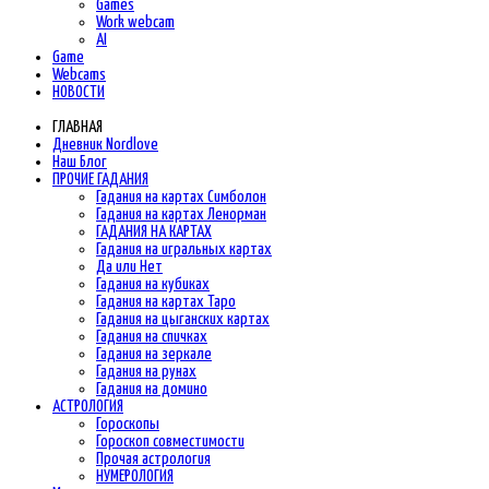
Games
Work webcam
AI
Game
Webcams
НОВОСТИ
ГЛАВНАЯ
Дневник Nordlove
Наш Блог
ПРОЧИЕ ГАДАНИЯ
Гадания на картах Симболон
Гадания на картах Ленорман
ГАДАНИЯ НА КАРТАХ
Гадания на игральных картах
Да или Нет
Гадания на кубиках
Гадания на картах Таро
Гадания на цыганских картах
Гадания на спичках
Гадания на зеркале
Гадания на рунах
Гадания на домино
АСТРОЛОГИЯ
Гороскопы
Гороскоп cовместимости
Прочая астрология
НУМЕРОЛОГИЯ