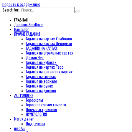
Перейти к содержанию
Search for:
ГЛАВНАЯ
Дневник Nordlove
Наш Блог
ПРОЧИЕ ГАДАНИЯ
Гадания на картах Симболон
Гадания на картах Ленорман
ГАДАНИЯ НА КАРТАХ
Гадания на игральных картах
Да или Нет
Гадания на кубиках
Гадания на картах Таро
Гадания на цыганских картах
Гадания на спичках
Гадания на зеркале
Гадания на рунах
Гадания на домино
АСТРОЛОГИЯ
Гороскопы
Гороскоп cовместимости
Прочая астрология
НУМЕРОЛОГИЯ
Магия денег
Поддержка
шабАш