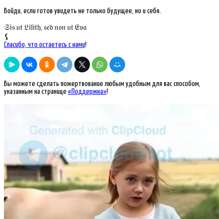
Войди, если готов увидеть не только будущее, но и себя.
𝔖𝔦𝔰 𝔲𝔱 𝔏𝔦𝔩𝔦𝔱𝔥, 𝔰𝔢𝔡 𝔫𝔬𝔫 𝔲𝔱 𝔈𝔳𝔞
⚸
Спасибо, что остаетесь с нами
!
Вы можете сделать пожертвование любым удобным для вас способом,
указанным на странице
«Поддержка»
!